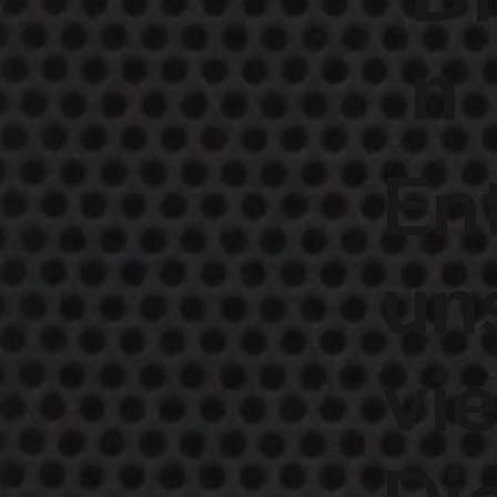
n
En
un
vie