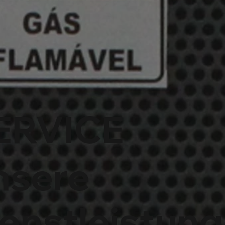
ERVICE
nsere
enstleistun