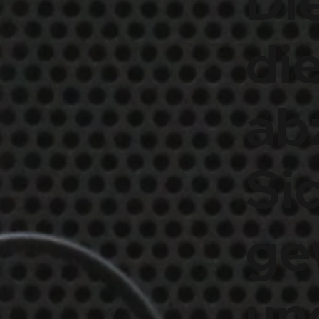
Di
di
abz
Si
ge
un