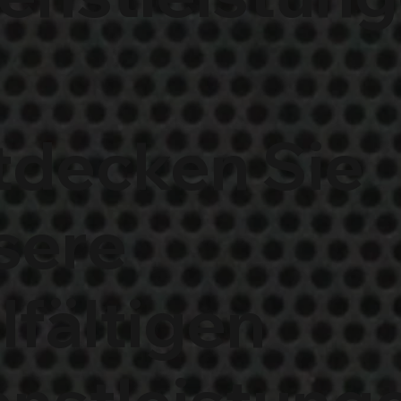
tdecken Sie
sere
lfältigen