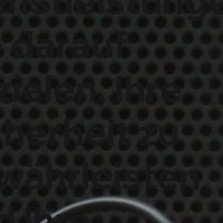
enstleistung
e darauf
ielen, Ihre
cherheit zu
währleisten
d Ihre