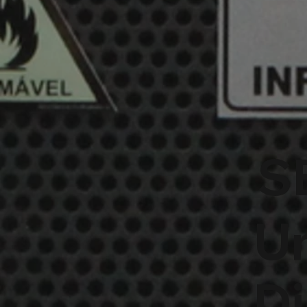
S
U
Di