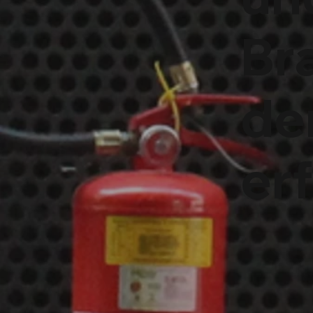
Br
de
erf