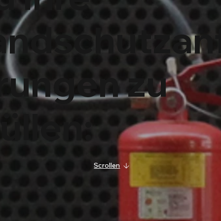
andschutzan
rungen zu
üllen:
Scrollen